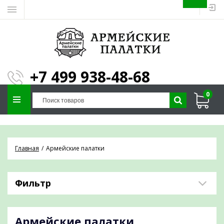
ЗАПОЛНИТЕ ФОРМУ И
МЫ ПОДБЕРЕМ
×
ПАЛАТКУ ПОД ВАШИ
+7 499 938-48-68
ПАРАМЕТРЫ!
0
Отправим предложение на почту и
проконсультируем по любым вопросам
Главная
Армейские палатки
Фильтр
Армейские палатки