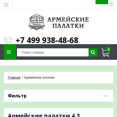
ЗАПОЛНИТЕ ФОРМУ И
МЫ ПОДБЕРЕМ
×
ПАЛАТКУ ПОД ВАШИ
+7 499 938-48-68
ПАРАМЕТРЫ!
0
Отправим предложение на почту и
проконсультируем по любым вопросам
Главная
Армейские палатки
Фильтр
Армейские палатки
4,3