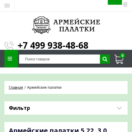
ЗАПОЛНИТЕ ФОРМУ И
МЫ ПОДБЕРЕМ
×
ПАЛАТКУ ПОД ВАШИ
+7 499 938-48-68
ПАРАМЕТРЫ!
0
Отправим предложение на почту и
проконсультируем по любым вопросам
Главная
Армейские палатки
Фильтр
Армейские палатки
5,22, 3,0