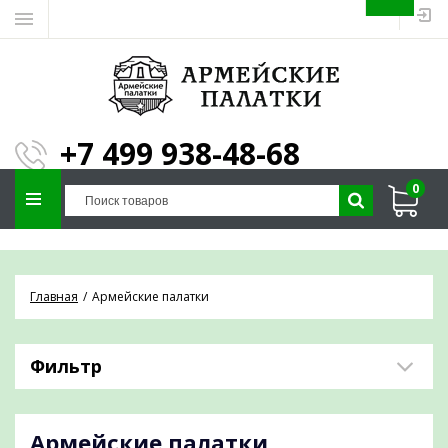
ЗАПОЛНИТЕ ФОРМУ И
МЫ ПОДБЕРЕМ
×
ПАЛАТКУ ПОД ВАШИ
+7 499 938-48-68
ПАРАМЕТРЫ!
0
Отправим предложение на почту и
проконсультируем по любым вопросам
Главная
Армейские палатки
Фильтр
Армейские палатки