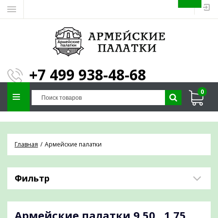
ЗАПОЛНИТЕ ФОРМУ И
МЫ ПОДБЕРЕМ
×
ПАЛАТКУ ПОД ВАШИ
+7 499 938-48-68
ПАРАМЕТРЫ!
0
Отправим предложение на почту и
проконсультируем по любым вопросам
Главная
Армейские палатки
Фильтр
Армейские палатки
9,50 , 1,75