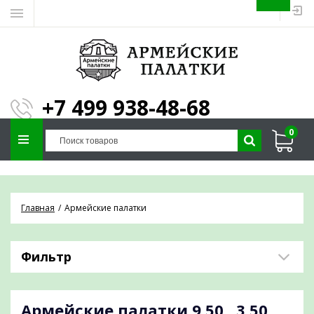
ЗАПОЛНИТЕ ФОРМУ И
МЫ ПОДБЕРЕМ
×
ПАЛАТКУ ПОД ВАШИ
+7 499 938-48-68
ПАРАМЕТРЫ!
0
Отправим предложение на почту и
проконсультируем по любым вопросам
Главная
Армейские палатки
Фильтр
Армейские палатки
9,50 , 3,50