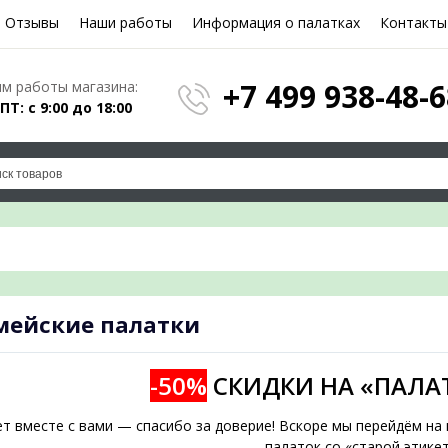
Отзывы
Наши работы
Информация о палатках
Контакты
Е ФОРМУ И МЫ ПОДБЕРЕМ
+7 499 938-48-6
м работы магазина:
 ПТ: с 9:00 до 18:00
ПОД ВАШИ ПАРАМЕТРЫ!
дложение на почту и проконсультируем по л
мейские палатки
подобрать
-50%
СКИДКИ НА «ПАЛА
ет вместе с вами — спасибо за доверие! Вскоре мы перейдём н
палаток со «старой этикет