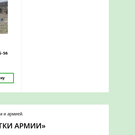
-56
ину
м и армией.
ТКИ АРМИИ»