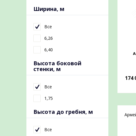
Ширина, м
Все
6,26
6,40
А
Высота боковой
стенки, м
174 
Все
1,75
Высота до гребня, м
Арме
Все