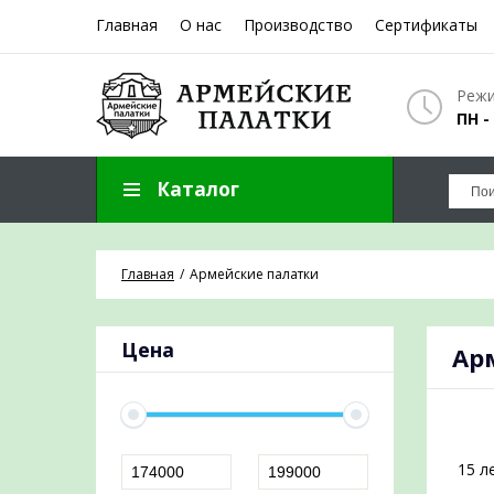
Главная
О нас
Производство
Сертификаты
ЗАПОЛНИТ
Режи
ПН -
Каталог
Отправим пре
Главная
Армейские палатки
Цена
Ар
15 л