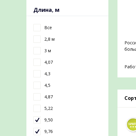
Длина, м
Все
2,8 м
Росси
больш
3 м
4,07
Работ
4,3
4,5
4,87
Сорт
5,22
9,50
9,76