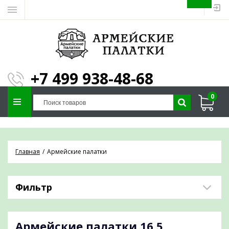
ЗАПОЛНИТЕ ФОРМУ И
МЫ ПОДБЕРЕМ
×
ПАЛАТКУ ПОД ВАШИ
+7 499 938-48-68
ПАРАМЕТРЫ!
0
Отправим предложение на почту и
проконсультируем по любым вопросам
Главная
Армейские палатки
Фильтр
Армейские палатки
16,5