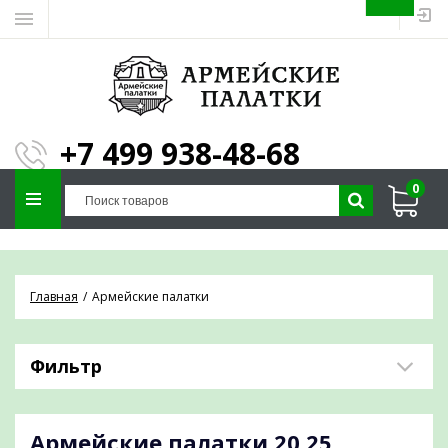
ЗАПОЛНИТЕ ФОРМУ И
МЫ ПОДБЕРЕМ
×
ПАЛАТКУ ПОД ВАШИ
+7 499 938-48-68
ПАРАМЕТРЫ!
0
Отправим предложение на почту и
проконсультируем по любым вопросам
Главная
Армейские палатки
Фильтр
Армейские палатки
20,25