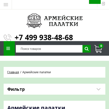
ЗАПОЛНИТЕ ФОРМУ И
МЫ ПОДБЕРЕМ
×
ПАЛАТКУ ПОД ВАШИ
+7 499 938-48-68
ПАРАМЕТРЫ!
0
Отправим предложение на почту и
проконсультируем по любым вопросам
Главная
Армейские палатки
Фильтр
Армейские палатки