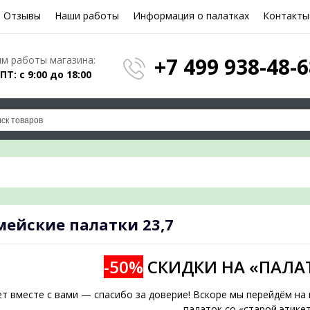
Отзывы
Наши работы
Информация о палатках
Контакты
Е ФОРМУ И МЫ ПОДБЕРЕМ
+7 499 938-48-6
м работы магазина:
 ПТ: с 9:00 до 18:00
ПОД ВАШИ ПАРАМЕТРЫ!
дложение на почту и проконсультируем по л
мейские палатки
23,7
подобрать
-50%
СКИДКИ НА «ПАЛА
ет вместе с вами — спасибо за доверие! Вскоре мы перейдём н
палаток со «старой этикет