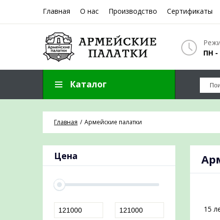
Главная
О нас
Производство
Сертификаты
ЗАПОЛНИТ
Режи
ПН -
Каталог
Отправим пре
Главная
Армейские палатки
Цена
Ар
15 л