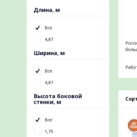
Длина, м
Все
4,87
Росси
больш
Ширина, м
Работ
Все
4,87
Высота боковой
Сорт
стенки, м
Все
1,75