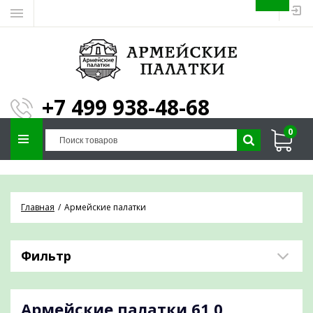
ЗАПОЛНИТЕ ФОРМУ И
МЫ ПОДБЕРЕМ
×
ПАЛАТКУ ПОД ВАШИ
+7 499 938-48-68
ПАРАМЕТРЫ!
0
Отправим предложение на почту и
проконсультируем по любым вопросам
Главная
Армейские палатки
Фильтр
Армейские палатки
61,0