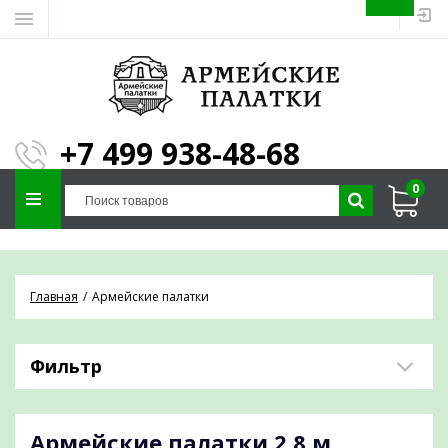
ЗАПОЛНИТЕ ФОРМУ И
МЫ ПОДБЕРЕМ
×
ПАЛАТКУ ПОД ВАШИ
+7 499 938-48-68
ПАРАМЕТРЫ!
0
Отправим предложение на почту и
проконсультируем по любым вопросам
Главная
Армейские палатки
Фильтр
Армейские палатки
2,8 м