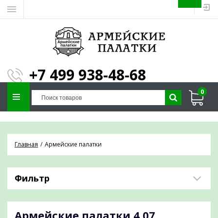
ЗАПОЛНИТЕ ФОРМУ И
МЫ ПОДБЕРЕМ
×
ПАЛАТКУ ПОД ВАШИ
+7 499 938-48-68
ПАРАМЕТРЫ!
0
Отправим предложение на почту и
проконсультируем по любым вопросам
Главная
Армейские палатки
Фильтр
Армейские палатки
4,07