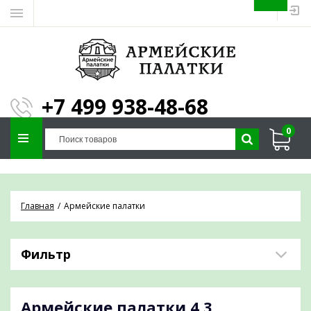
ЗАПОЛНИТЕ ФОРМУ И
МЫ ПОДБЕРЕМ
×
ПАЛАТКУ ПОД ВАШИ
+7 499 938-48-68
ПАРАМЕТРЫ!
0
Отправим предложение на почту и
проконсультируем по любым вопросам
Главная
Армейские палатки
Фильтр
Армейские палатки
4,3