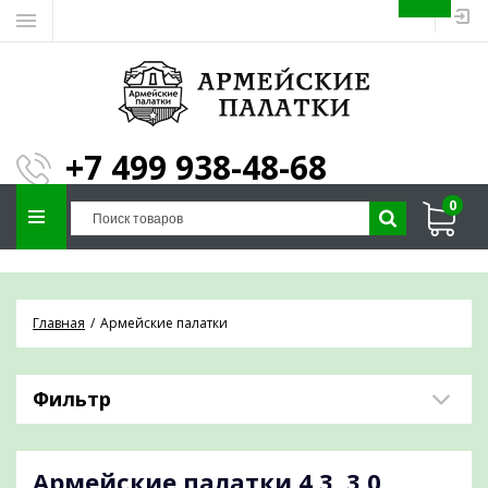
ЗАПОЛНИТЕ ФОРМУ И
МЫ ПОДБЕРЕМ
×
ПАЛАТКУ ПОД ВАШИ
+7 499 938-48-68
ПАРАМЕТРЫ!
0
Отправим предложение на почту и
проконсультируем по любым вопросам
Главная
Армейские палатки
Фильтр
Армейские палатки
4,3, 3,0