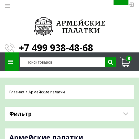
ЗАПОЛНИТЕ ФОРМУ И
МЫ ПОДБЕРЕМ
×
ПАЛАТКУ ПОД ВАШИ
+7 499 938-48-68
ПАРАМЕТРЫ!
0
Отправим предложение на почту и
проконсультируем по любым вопросам
Главная
Армейские палатки
Фильтр
Армейские палатки