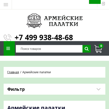
ЗАПОЛНИТЕ ФОРМУ И
МЫ ПОДБЕРЕМ
×
ПАЛАТКУ ПОД ВАШИ
+7 499 938-48-68
ПАРАМЕТРЫ!
0
Отправим предложение на почту и
проконсультируем по любым вопросам
Главная
Армейские палатки
Фильтр
Армейские палатки