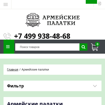
ЗАПОЛНИТЕ ФОРМУ И
МЫ ПОДБЕРЕМ
×
ПАЛАТКУ ПОД ВАШИ
+7 499 938-48-68
ПАРАМЕТРЫ!
0
Отправим предложение на почту и
проконсультируем по любым вопросам
Главная
Армейские палатки
Фильтр
Армейские палатки