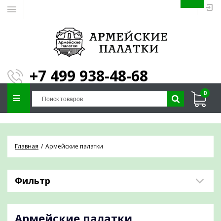
ЗАПОЛНИТЕ ФОРМУ И
МЫ ПОДБЕРЕМ
×
ПАЛАТКУ ПОД ВАШИ
+7 499 938-48-68
ПАРАМЕТРЫ!
0
Отправим предложение на почту и
проконсультируем по любым вопросам
Главная
Армейские палатки
Фильтр
Армейские палатки