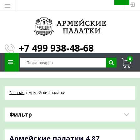
ЗАПОЛНИТЕ ФОРМУ И
МЫ ПОДБЕРЕМ
×
ПАЛАТКУ ПОД ВАШИ
+7 499 938-48-68
ПАРАМЕТРЫ!
0
Отправим предложение на почту и
проконсультируем по любым вопросам
Главная
Армейские палатки
Фильтр
Армейские палатки
4,87