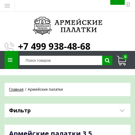
ЗАПОЛНИТЕ ФОРМУ И
МЫ ПОДБЕРЕМ
×
ПАЛАТКУ ПОД ВАШИ
+7 499 938-48-68
ПАРАМЕТРЫ!
0
Отправим предложение на почту и
проконсультируем по любым вопросам
Главная
Армейские палатки
Фильтр
Армейские палатки
3,5