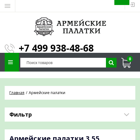
ЗАПОЛНИТЕ ФОРМУ И
МЫ ПОДБЕРЕМ
×
ПАЛАТКУ ПОД ВАШИ
+7 499 938-48-68
ПАРАМЕТРЫ!
0
Отправим предложение на почту и
проконсультируем по любым вопросам
Главная
Армейские палатки
Фильтр
Армейские палатки
3,55