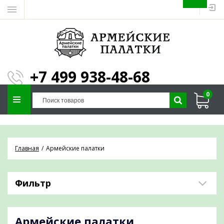
ЗАПОЛНИТЕ ФОРМУ И
МЫ ПОДБЕРЕМ
×
ПАЛАТКУ ПОД ВАШИ
+7 499 938-48-68
ПАРАМЕТРЫ!
0
Отправим предложение на почту и
проконсультируем по любым вопросам
Главная
Армейские палатки
Фильтр
Армейские палатки