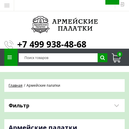
ЗАПОЛНИТЕ ФОРМУ И
МЫ ПОДБЕРЕМ
×
ПАЛАТКУ ПОД ВАШИ
+7 499 938-48-68
ПАРАМЕТРЫ!
0
Отправим предложение на почту и
проконсультируем по любым вопросам
Главная
Армейские палатки
Фильтр
Армейские палатки