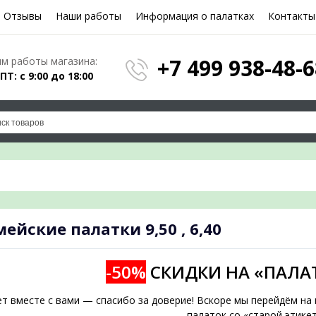
Отзывы
Наши работы
Информация о палатках
Контакты
Е ФОРМУ И МЫ ПОДБЕРЕМ
+7 499 938-48-6
м работы магазина:
 ПТ: с 9:00 до 18:00
ПОД ВАШИ ПАРАМЕТРЫ!
дложение на почту и проконсультируем по л
мейские палатки
9,50 , 6,40
подобрать
-50%
СКИДКИ НА «ПАЛА
ет вместе с вами — спасибо за доверие! Вскоре мы перейдём н
палаток со «старой этикет