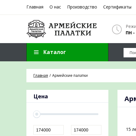
Главная
О нас
Производство
Сертификаты
ЗАПОЛНИТ
Режи
ПН -
Каталог
Отправим пре
Главная
Армейские палатки
Цена
Ар
15 л