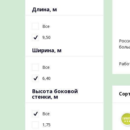
Длина, м
Все
9,50
Росси
больш
Ширина, м
Работ
Все
6,40
Высота боковой
Сорт
стенки, м
Все
1,75