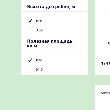
Высота до гребня, м
Все
3,50
Полезная площадь,
А
кв.м.
Все
174 
61,0
Арме