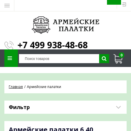
ЗАПОЛНИТЕ ФОРМУ И
МЫ ПОДБЕРЕМ
×
ПАЛАТКУ ПОД ВАШИ
+7 499 938-48-68
ПАРАМЕТРЫ!
0
Отправим предложение на почту и
проконсультируем по любым вопросам
Главная
Армейские палатки
Фильтр
Армейские палатки
6,40