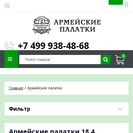
ЗАПОЛНИТЕ ФОРМУ И
МЫ ПОДБЕРЕМ
×
ПАЛАТКУ ПОД ВАШИ
+7 499 938-48-68
ПАРАМЕТРЫ!
0
Отправим предложение на почту и
проконсультируем по любым вопросам
Главная
Армейские палатки
Фильтр
Армейские палатки
18,4