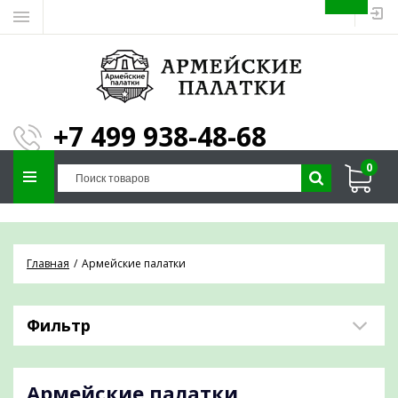
ЗАПОЛНИТЕ ФОРМУ И
МЫ ПОДБЕРЕМ
×
ПАЛАТКУ ПОД ВАШИ
+7 499 938-48-68
ПАРАМЕТРЫ!
0
Отправим предложение на почту и
проконсультируем по любым вопросам
Главная
Армейские палатки
Фильтр
Армейские палатки