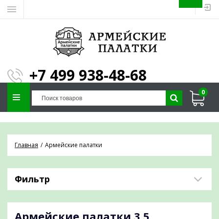
ЗАПОЛНИТЕ ФОРМУ И
МЫ ПОДБЕРЕМ
×
ПАЛАТКУ ПОД ВАШИ
+7 499 938-48-68
ПАРАМЕТРЫ!
0
Отправим предложение на почту и
проконсультируем по любым вопросам
Главная
Армейские палатки
Фильтр
Армейские палатки
3,5