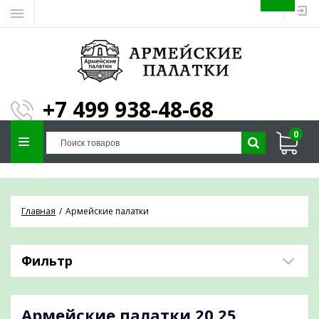
ЗАПОЛНИТЕ ФОРМУ И
МЫ ПОДБЕРЕМ
×
ПАЛАТКУ ПОД ВАШИ
+7 499 938-48-68
ПАРАМЕТРЫ!
0
Отправим предложение на почту и
проконсультируем по любым вопросам
Главная
Армейские палатки
Фильтр
Армейские палатки
20,25